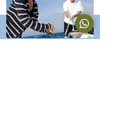
« Votre maison loin de chez
vous. »
Marcus Apadakis est le propriétaire et
le gérant de la Villa Aphrodite
M. Apadakis