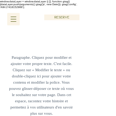
window.dataLayer = window.dataLayer || []; function gtag()
{dataLayer.push(arguments);} gtag('js', new Date()); gtag('config',
'AW-17418152988');
Réserve
CONTACTEZ-NOUS
Paragraphe. Cliquez pour modifier et
ajouter votre propre texte. C'est facile.
Cliquez sur « Modifier le texte » ou
double-cliquez ici pour ajouter votre
contenu et modifier la police. Vous
pouvez glisser-déposer ce texte où vous
le souhaitez sur votre page. Dans cet
espace, racontez votre histoire et
permettez à vos utilisateurs d'en savoir
plus sur vous.